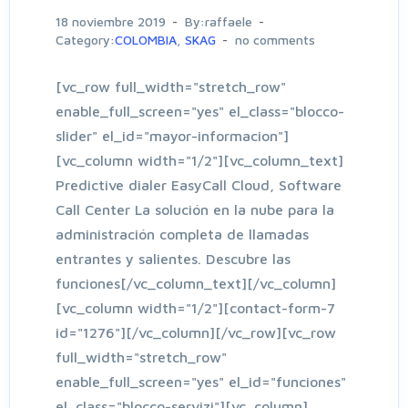
18 noviembre 2019
By:raffaele
Category:
COLOMBIA
,
SKAG
no comments
[vc_row full_width="stretch_row"
enable_full_screen="yes" el_class="blocco-
slider" el_id="mayor-informacion"]
[vc_column width="1/2"][vc_column_text]
Predictive dialer EasyCall Cloud, Software
Call Center La solución en la nube para la
administración completa de llamadas
entrantes y salientes. Descubre las
funciones[/vc_column_text][/vc_column]
[vc_column width="1/2"][contact-form-7
id="1276"][/vc_column][/vc_row][vc_row
full_width="stretch_row"
enable_full_screen="yes" el_id="funciones"
el_class="blocco-servizi"][vc_column]