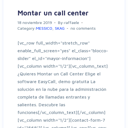
Montar un call center
18 noviembre 2019
By:raffaele
Category:
MESSICO
,
SKAG
no comments
[vc_row full_width="stretch_row"
enable_full_screen="yes" el_class="blocco-
slider" el_id="mayor-informacion"]
[vc_column width="1/2"][vc_column_text]
¿Quieres Montar un Call Center Elige el
software EasyCall, demo gratuita La
solución en la nube para la administración
completa de llamadas entrantes y
salientes. Descubre las
funciones[/vc_column_text][/vc_column]
[vc_column width="1/2"][contact-form-7
id="2568"][/vc_column][/vc_row][vc_row